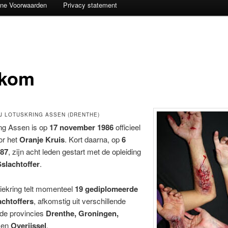
ne Voorwaarden
Privacy statement
kom
J LOTUSKRING ASSEN (DRENTHE)
g Assen is op
17 november 1986
officieel
or het
Oranje Kruis
. Kort daarna, op
6
987
, zijn acht leden gestart met de opleiding
lachtoffer
.
iekring telt momenteel
19 gediplomeerde
chtoffers
, afkomstig uit verschillende
 de provincies
Drenthe, Groningen,
en
Overijssel
.