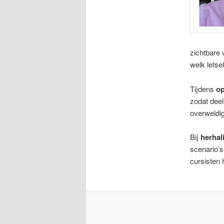
zichtbare 
welk letsel
Tijdens
op
zodat dee
overweldig
Bij
herhal
scenario’
cursisten