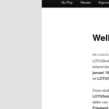
No Play
Nieuws
Algeme
Wel
WELKOM BI
LOTUSkrin
erkend do
januari 1
tot
LOTUSs
Onze stud
LOTUSsla
delen van
Friesland