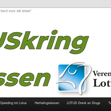
 bent voor elk letsel.”
Opleiding tot Lotus
Herhalingslessen
LOTUS Drank en Drugs
T