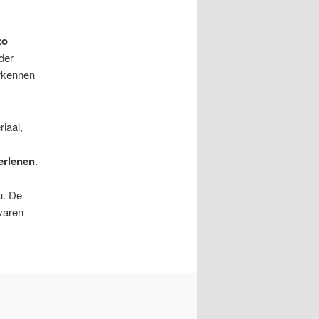
zo
der
erkennen
iaal,
verlenen
.
u. De
varen